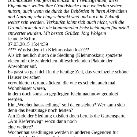
Grundstücke sind jeweils einzeln in Privateigentum, diese
Eigentümer wollen ihre Grundstücke auch weiterhin selber
nutzen, auch wenn sie durch die Behörden in ihren Aktivitäten
und Nutzung sehr eingeschränkt sind und auch in Zukunft
weiter sein werden. Verkaufen lohnt sich auch nicht, weil die
Grundstücke durch die kommunalen Entscheidungen finanziell
entwertet wurden. Mit besten Grüßen Jörg Wolgem
Jeanette Schm.
07.03.2015
15:44:39
???? Was ist denn in Kleinmoskau los????
Als ich neulich durch die Siedlung (Kleinmoskau) spazierte
vielen mir die zahlreichen hilfeschreienden Plakate der
Anwohner auf.
Es passt so gar nicht in die heutige Zeit, das vereinzelte schöne
Häuser zwischen
verwilderten Grundstücken, die wie es scheint auch mal
Wohnhäuser waren,
in dem doch sonst so gepflegten Kleinmachnow geduldet
werden.
Ein „Wochenhaussiedlung“ soll da entstehen? Wer kann sich
denn das heutzutage noch leisten?
Am Ende der Siedlung existiert doch bereits die Gartensparte
„Am Kiefernweg“ wozu dann noch
eine weitere?
Wochenhaussiedlungen werden in anderen Gegenden für