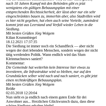
nach 10 Jahren Kampf mit den Behörden gibt es jetzt
wenigstens ein gültigen Bebauungsplan mit einer
entsprechenden Rechtssicherheit, der lässt aber nur ein sehr
eingeschränktes bauen zu, immerhin aber, also Stadtvillen wird
es hier nicht gegeben, hat eben auch seine Vorteile, zumindest
kommt jetzt aus Leerstand und Verfall wieder Leben in die
Siedlung.
Mit besten Grüßen Jörg Wolgem
Kilian Krummbiegel
18.12.2021
17:37:35
Die Siedlung ist immer noch ein Schandfleck — aber nicht
wegen der dort lebenden Menschen, sondern wegen der nicht
tätig werdenden Politik. Wann endlich wird das Slum
Kleinmachnows saniert?
Kommentar:
Die Gemeinde hat weiterhin kein Interesse hier etwas zu
investieren, die Infrastruktur wird so bleiben, nur auf den
Grundstücken selber wird nach und nach saniert, es gibt jetzt
einen rechtskräftigen Bebauungsplan.
Mit besten Grüßen Jörg Wolgem
Bröße
02.03.2018
12:20:04
Nun sieht es ja endlich nach einem guten Ende für dei
Anwohner aus... Herzlichen Glückwunsch dazu, dass diese
schöne Siedlung erhalten bleibt!