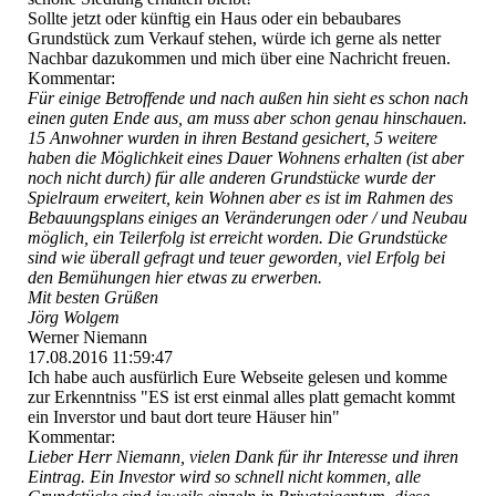
Sollte jetzt oder künftig ein Haus oder ein bebaubares
Grundstück zum Verkauf stehen, würde ich gerne als netter
Nachbar dazukommen und mich über eine Nachricht freuen.
Kommentar:
Für einige Betroffende und nach außen hin sieht es schon nach
einen guten Ende aus, am muss aber schon genau hinschauen.
15 Anwohner wurden in ihren Bestand gesichert, 5 weitere
haben die Möglichkeit eines Dauer Wohnens erhalten (ist aber
noch nicht durch) für alle anderen Grundstücke wurde der
Spielraum erweitert, kein Wohnen aber es ist im Rahmen des
Bebauungsplans einiges an Veränderungen oder / und Neubau
möglich, ein Teilerfolg ist erreicht worden. Die Grundstücke
sind wie überall gefragt und teuer geworden, viel Erfolg bei
den Bemühungen hier etwas zu erwerben.
Mit besten Grüßen
Jörg Wolgem
Werner Niemann
17.08.2016
11:59:47
Ich habe auch ausfürlich Eure Webseite gelesen und komme
zur Erkenntniss "ES ist erst einmal alles platt gemacht kommt
ein Inverstor und baut dort teure Häuser hin"
Kommentar:
Lieber Herr Niemann, vielen Dank für ihr Interesse und ihren
Eintrag. Ein Investor wird so schnell nicht kommen, alle